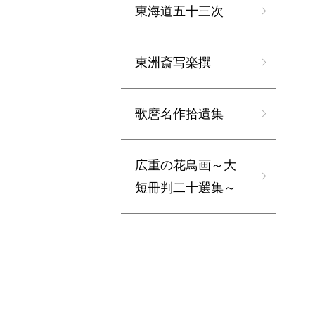
東海道五十三次
東洲斎写楽撰
歌麿名作拾遺集
広重の花鳥画～大
短冊判二十選集～