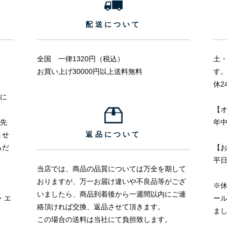
配送について
全国 一律1320円（税込）
土
お買い上げ30000円以上送料無料
す
休2
うに
【オ
送先
年中
返品について
ませ
るだ
【
平日
当店では、商品の品質については万全を期して
おりますが、万一お届け違いや不良品等がござ
※
いましたら、商品到着後から一週間以内にご連
・エ
ー
絡頂ければ交換、返品させて頂きます。
ま
この場合の送料は当社にて負担致します。