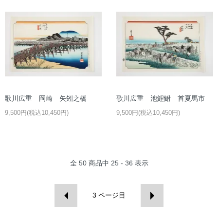
歌川広重 岡崎 矢矧之橋
歌川広重 池鯉鮒 首夏馬市
9,500円(税込10,450円)
9,500円(税込10,450円)
全
50
商品中
25 - 36
表示
3
ページ目