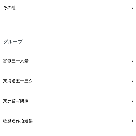
その他
グループ
富嶽三十六景
東海道五十三次
東洲斎写楽撰
歌麿名作拾遺集