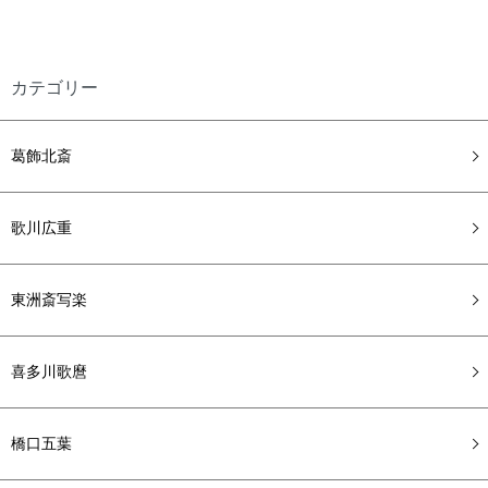
カテゴリー
葛飾北斎
歌川広重
東洲斎写楽
喜多川歌麿
橋口五葉