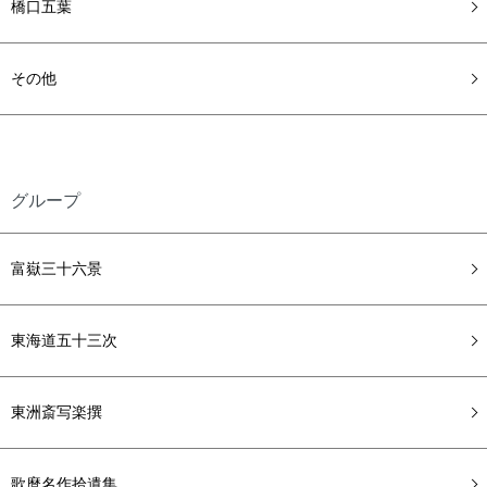
橋口五葉
その他
グループ
富嶽三十六景
東海道五十三次
東洲斎写楽撰
歌麿名作拾遺集