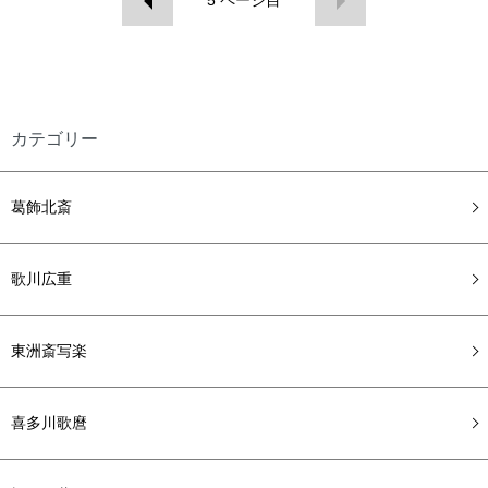
5
ページ目
カテゴリー
葛飾北斎
歌川広重
東洲斎写楽
喜多川歌麿