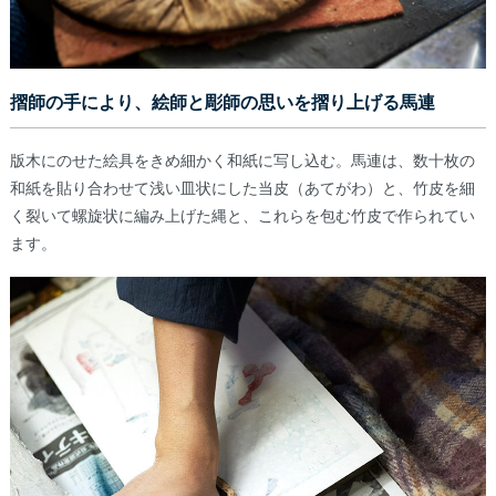
摺師の手により、絵師と彫師の思いを摺り上げる馬連
版木にのせた絵具をきめ細かく和紙に写し込む。馬連は、数十枚の
和紙を貼り合わせて浅い皿状にした当皮（あてがわ）と、竹皮を細
く裂いて螺旋状に編み上げた縄と、これらを包む竹皮で作られてい
ます。