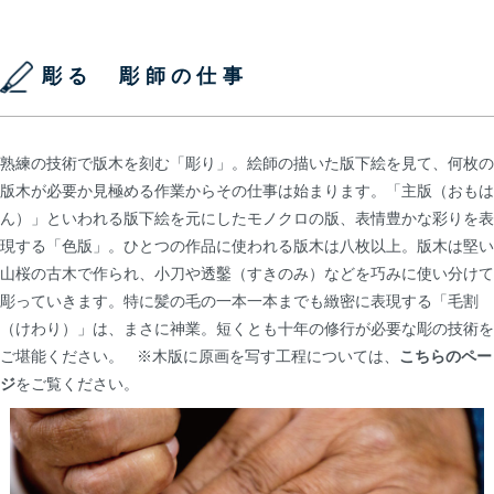
彫る 彫師の仕事
熟練の技術で版木を刻む「彫り」。絵師の描いた版下絵を見て、何枚の
版木が必要か見極める作業からその仕事は始まります。「主版（おもは
ん）」といわれる版下絵を元にしたモノクロの版、表情豊かな彩りを表
現する「色版」。ひとつの作品に使われる版木は八枚以上。版木は堅い
山桜の古木で作られ、小刀や透鑿（すきのみ）などを巧みに使い分けて
彫っていきます。特に髪の毛の一本一本までも緻密に表現する「毛割
（けわり）」は、まさに神業。短くとも十年の修行が必要な彫の技術を
ご堪能ください。 ※木版に原画を写す工程については、
こちらのペー
ジ
をご覧ください。