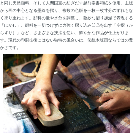
と同じ天然顔料、そして人間国宝の紡ぎだす越前奉書和紙を使用。主版
から画の中心となる墨線を摺り、複数の色版を一枚一枚寸分のずれもな
く塗り重ねます。顔料の量や水分を調整し、微妙な摺り加減で表現する
「ぼかし」、顔料を一切つけずに力強く摺り込み凹凸を出す「空摺（か
らずり）」など、さまざまな技法を使い、鮮やかな作品が仕上がりま
す。現代の印刷技術にはない独特の風合いは、伝統木版画ならではの豊
かさです。