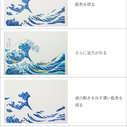
藍色を摺る
さらに迫力が出る
波の動きを出す濃い藍色を
摺る