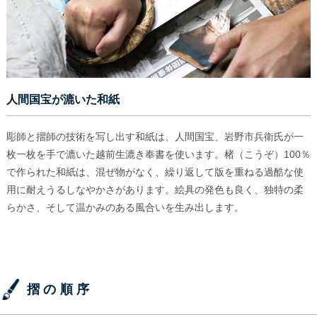
人間国宝が漉いた和紙
彫師と摺師の技術を写し出す和紙は、人間国宝、岩野市兵衛氏が一
枚一枚を手で漉いた越前生漉き奉書を使います。楮（こうぞ）100％
で作られた和紙は、混ぜ物がなく、繰り返して版を重ねる過酷な使
用に耐えうるしなやかさがあります。絵具の発色も良く、独特の柔
らかさ、そして温かみのある風合いを生み出します。
摺の順序