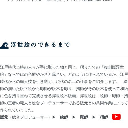
浮世絵のできるまで
江戸時代当時の人々が手に取った物と同じ、摺りたての「復刻版浮世
絵」ならではの色鮮やかさと風合い。どのように作られているか、江戸
時代からの職人技を引き継ぐ、現代の名工の仕事をご紹介します。 絵
師の描いた版下絵から彫師が版木を彫り、摺師がその版木を使って和紙
に色を摺り重ねて完成させる浮世絵木版画。浮世絵は、絵師・彫師・摺
師の三者の職人と総合プロデューサーである版元との共同作業によって
作られていました。
版元
（総合プロデューサー）▶
絵師
▶
彫師
▶
摺師