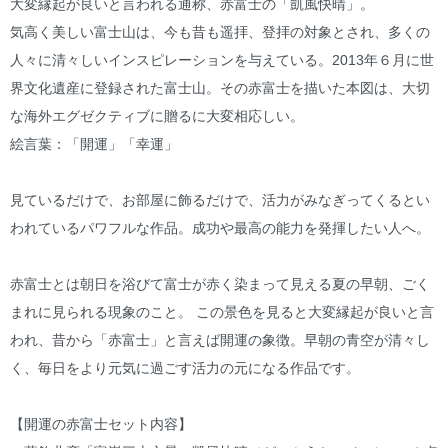
大変縁起が良いと言われる通称、赤富士の「凱風快晴」。
気高く美しい富士山は、今も昔も遥拝、登拝の対象とされ、多くの
人々に清々しいインスピレーションを与えている。2013年６月に世
界文化遺産に登録された富士山。その赤富士を描いた本図は、大切
な海外エグゼクティブに贈るに大変相応しい。
絵言葉：「開運」「幸運」
見ているだけで、お部屋に飾るだけで、活力がみなぎってくるとい
われているパワフルな作品。成功や最高の能力を発揮したい人へ。
赤富士とは朝日を浴びて富士が赤く染まって見える夏の早朝、ごく
まれに見られる現象のこと。 この景色を見ると大変縁起が良いと言
われ、昔から「赤富士」と言えば開運の象徴。早朝の青空が清々し
く、毎日をより元気に過ごす活力の元になる作品です。
【開運の赤富士セット内容】