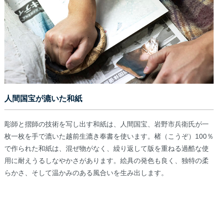
人間国宝が漉いた和紙
彫師と摺師の技術を写し出す和紙は、人間国宝、岩野市兵衛氏が一
枚一枚を手で漉いた越前生漉き奉書を使います。楮（こうぞ）100％
で作られた和紙は、混ぜ物がなく、繰り返して版を重ねる過酷な使
用に耐えうるしなやかさがあります。絵具の発色も良く、独特の柔
らかさ、そして温かみのある風合いを生み出します。