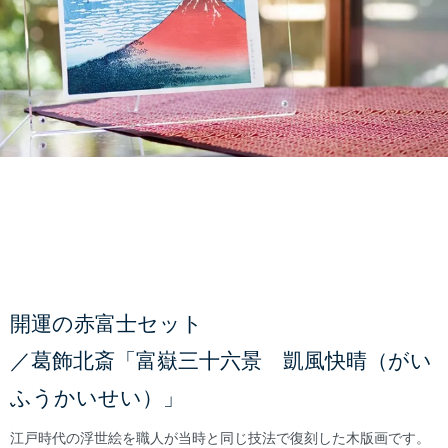
開運の赤富士セット
／葛飾北斎「富嶽三十六景 凱風快晴（がい
ふうかいせい）」
江戸時代の浮世絵を職人が当時と同じ技法で復刻した木版画です。