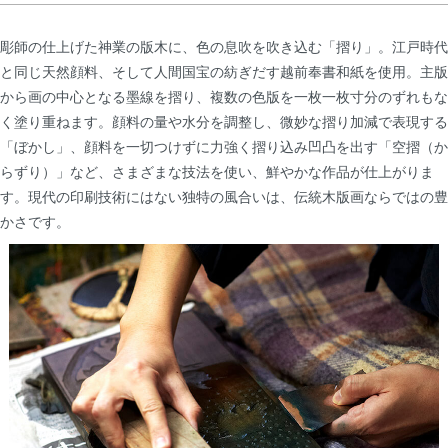
彫師の仕上げた神業の版木に、色の息吹を吹き込む「摺り」。江戸時代
と同じ天然顔料、そして人間国宝の紡ぎだす越前奉書和紙を使用。主版
から画の中心となる墨線を摺り、複数の色版を一枚一枚寸分のずれもな
く塗り重ねます。顔料の量や水分を調整し、微妙な摺り加減で表現する
「ぼかし」、顔料を一切つけずに力強く摺り込み凹凸を出す「空摺（か
らずり）」など、さまざまな技法を使い、鮮やかな作品が仕上がりま
す。現代の印刷技術にはない独特の風合いは、伝統木版画ならではの豊
かさです。