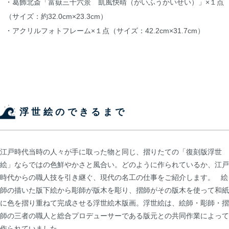
・葛飾北斎「富嶽三十六景 凱風快晴（がいふうかいせい）」×１点
（サイズ：約32.0cm×23.3cm）
・アクリルフォトフレーム×１点（サイズ：42.2cm×31.7cm）
浮世絵のできるまで
江戸時代当時の人々が手に取った物と同じ、摺りたての「復刻版浮世
絵」ならではの色鮮やかさと風合い。どのように作られているか、江戸
時代からの職人技を引き継ぐ、現代の名工の仕事をご紹介します。 絵
師の描いた版下絵から彫師が版木を彫り、摺師がその版木を使って和紙
に色を摺り重ねて完成させる浮世絵木版画。浮世絵は、絵師・彫師・摺
師の三者の職人と総合プロデューサーである版元との共同作業によって
作られていました。