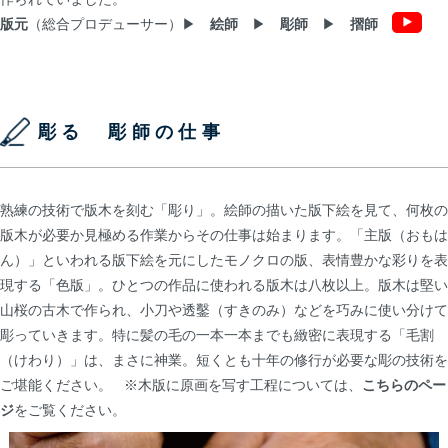
版元
（総合プロデューサー）▶
絵師
▶
彫師
▶
摺師
彫る 彫師の仕事
熟練の技術で版木を刻む「彫り」。絵師の描いた版下絵を見て、何枚の
版木が必要か見極める作業からその仕事は始まります。「主版（おもは
ん）」といわれる版下絵を元にしたモノクロの版、表情豊かな彩りを表
現する「色版」。ひとつの作品に使われる版木は八枚以上。版木は堅い
山桜の古木で作られ、小刀や透鑿（すきのみ）などを巧みに使い分けて
彫っていきます。特に髪の毛の一本一本までも緻密に表現する「毛割
（けわり）」は、まさに神業。短くとも十年の修行が必要な彫の技術を
ご堪能ください。 ※木版に原画を写す工程については、
こちらのペー
ジ
をご覧ください。