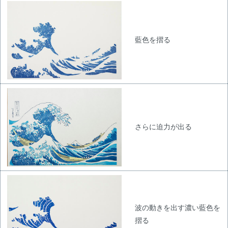
藍色を摺る
さらに迫力が出る
波の動きを出す濃い藍色を
摺る