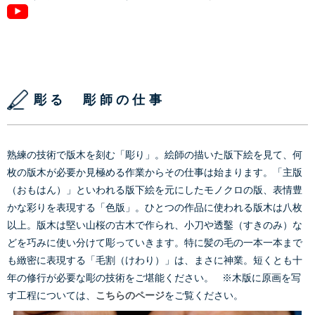
彫る 彫師の仕事
熟練の技術で版木を刻む「彫り」。絵師の描いた版下絵を見て、何
枚の版木が必要か見極める作業からその仕事は始まります。「主版
（おもはん）」といわれる版下絵を元にしたモノクロの版、表情豊
かな彩りを表現する「色版」。ひとつの作品に使われる版木は八枚
以上。版木は堅い山桜の古木で作られ、小刀や透鑿（すきのみ）な
どを巧みに使い分けて彫っていきます。特に髪の毛の一本一本まで
も緻密に表現する「毛割（けわり）」は、まさに神業。短くとも十
年の修行が必要な彫の技術をご堪能ください。 ※木版に原画を写
す工程については、
こちらのページ
をご覧ください。