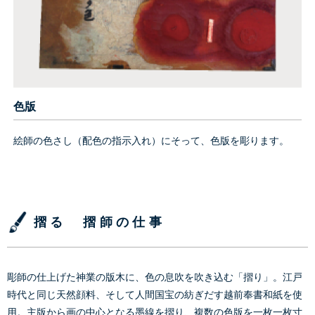
色版
絵師の色さし（配色の指示入れ）にそって、色版を彫ります。
摺る 摺師の仕事
彫師の仕上げた神業の版木に、色の息吹を吹き込む「摺り」。江戸
時代と同じ天然顔料、そして人間国宝の紡ぎだす越前奉書和紙を使
用。主版から画の中心となる墨線を摺り、複数の色版を一枚一枚寸