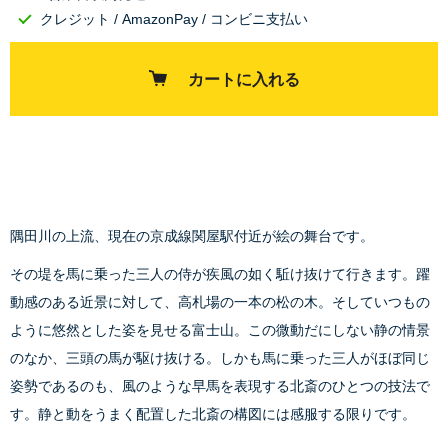
クレジット / AmazonPay / コンビニ支払い
カートに入れる
隅田川の上流、現在の京成線関屋駅付近が絵の舞台です。
その堤を馬に乗った三人の侍が疾風の如く駈け抜けて行きます。躍
動感のある近景に対して、高札場の一本の松の木。そしていつもの
ように悠然とした姿を見せる富士山。この微動だにしない静の情景
のなか、三頭の馬が駆け抜ける。しかも馬に乗った三人がほぼ同じ
姿勢であるのも、風のような早馬を表現する北斎のひとつの技法で
す。静と動をうまく配置した北斎の構図には感服する限りです。