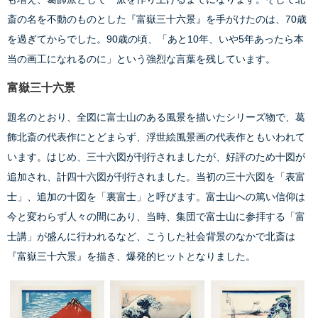
斎の名を不動のものとした『富嶽三十六景』を手がけたのは、70歳
を過ぎてからでした。90歳の頃、「あと10年、いや5年あったら本
当の画工になれるのに」という強烈な言葉を残しています。
富嶽三十六景
題名のとおり、全図に富士山のある風景を描いたシリーズ物で、葛
飾北斎の代表作にとどまらず、浮世絵風景画の代表作ともいわれて
います。はじめ、三十六図が刊行されましたが、好評のため十図が
追加され、計四十六図が刊行されました。当初の三十六図を「表富
士」、追加の十図を「裏富士」と呼びます。富士山への篤い信仰は
今と変わらず人々の間にあり、当時、集団で富士山に参拝する「富
士講」が盛んに行われるなど、こうした社会背景のなかで北斎は
『富嶽三十六景』を描き、爆発的ヒットとなりました。