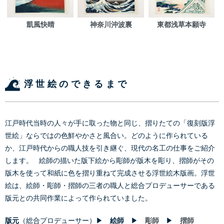
凱風快晴
神奈川沖波裏
東都浅草本願寺
浮世絵のできるまで
江戸時代当時の人々が手に取った物と同じ、摺りたての「復刻版浮
世絵」ならではの色鮮やかさと風合い。どのように作られている
か、江戸時代からの職人技を引き継ぐ、現代の名工の仕事をご紹介
します。 絵師の描いた版下絵から彫師が版木を彫り、摺師がその
版木を使って和紙に色を摺り重ねて完成させる浮世絵木版画。浮世
絵は、絵師・彫師・摺師の三者の職人と総合プロデューサーである
版元との共同作業によって作られていました。
版元
（総合プロデューサー）▶
絵師
▶
彫師
▶
摺師