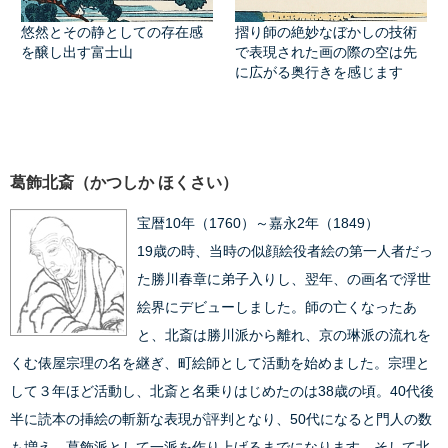
悠然とその静としての存在感
摺り師の絶妙なぼかしの技術
を醸し出す富士山
で表現された画の際の空は先
に広がる奥行きを感じます
葛飾北斎（かつしか ほくさい）
宝暦10年（1760）～嘉永2年（1849）
19歳の時、当時の似顔絵役者絵の第一人者だっ
た勝川春章に弟子入りし、翌年、の画名で浮世
絵界にデビューしました。師の亡くなったあ
と、北斎は勝川派から離れ、京の琳派の流れを
くむ俵屋宗理の名を継ぎ、町絵師として活動を始めました。宗理と
して３年ほど活動し、北斎と名乗りはじめたのは38歳の頃。40代後
半に読本の挿絵の斬新な表現が評判となり、50代になると門人の数
も増え、葛飾派として一派を作り上げるまでになります。そして北