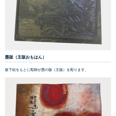
墨版（主版おもはん）
版下絵をもとに彫師が墨の版（主版）を彫ります。