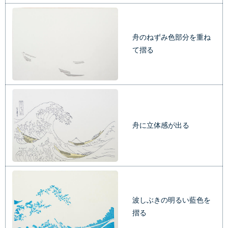
舟のねずみ色部分を重ね
て摺る
舟に立体感が出る
波しぶきの明るい藍色を
摺る