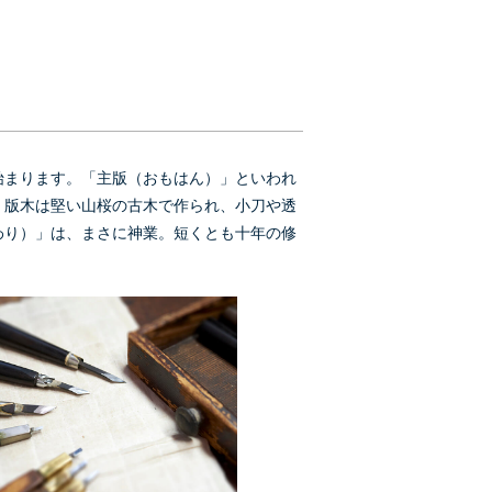
始まります。「主版（おもはん）」といわれ
。版木は堅い山桜の古木で作られ、小刀や透
わり）」は、まさに神業。短くとも十年の修