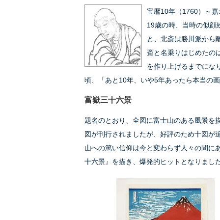
宝暦10年（1760）～嘉
19歳の時、当時の似
と、北斎は勝川派から
斎と名乗りはじめたのは
を作り上げるまでにな
頃、「あと10年、いや5年あったら本当の
富嶽三十六景
題名のとおり、全図に富士山のある風景を
図が刊行されましたが、好評のため十図が
山への篤い信仰は今と変わらず人々の間に
十六景』を描き、爆発的ヒットとなりまし