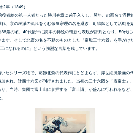
永2年（1849）
顔絵役者絵の第一人者だった勝川春章に弟子入りし、翌年、の画名で浮世
離れ、京の琳派の流れをくむ俵屋宗理の名を継ぎ、町絵師として活動を
38歳の頃。40代後半に読本の挿絵の斬新な表現が評判となり、50代
ります。そして北斎の名を不動のものとした『富嶽三十六景』を手がけた
画工になれるのに」という強烈な言葉を残しています。
描いたシリーズ物で、葛飾北斎の代表作にとどまらず、浮世絵風景画の
追加され、計四十六図が刊行されました。当初の三十六図を「表富士」
あり、当時、集団で富士山に参拝する「富士講」が盛んに行われるなど
た。