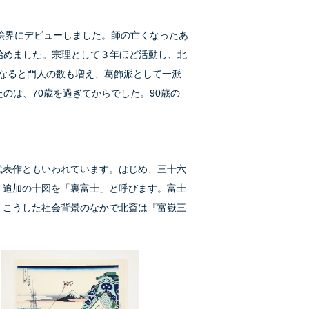
絵界にデビューしました。師の亡くなったあ
始めました。宗理として３年ほど活動し、北
になると門人の数も増え、葛飾派として一派
のは、70歳を過ぎてからでした。90歳の
代表作ともいわれています。はじめ、三十六
、追加の十図を「裏富士」と呼びます。富士
、こうした社会背景のなかで北斎は『富嶽三