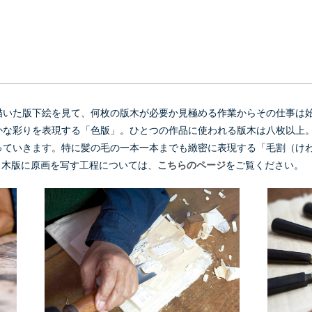
描いた版下絵を見て、何枚の版木が必要か見極める作業からその仕事は
かな彩りを表現する「色版」。ひとつの作品に使われる版木は八枚以上
っていきます。特に髪の毛の一本一本までも緻密に表現する「毛割（け
※木版に原画を写す工程については、
こちらのページ
をご覧ください。