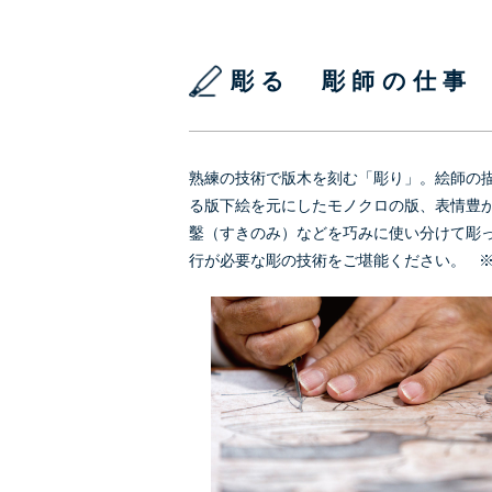
彫る 彫師の仕事
熟練の技術で版木を刻む「彫り」。絵師の
る版下絵を元にしたモノクロの版、表情豊
鑿（すきのみ）などを巧みに使い分けて彫
行が必要な彫の技術をご堪能ください。 