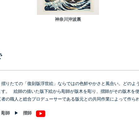
神奈川沖波裏
で
、摺りたての「復刻版浮世絵」ならではの色鮮やかさと風合い。どのよ
ます。 絵師の描いた版下絵から彫師が版木を彫り、摺師がその版木を
三者の職人と総合プロデューサーである版元との共同作業によって作ら
▶
彫師
▶
摺師