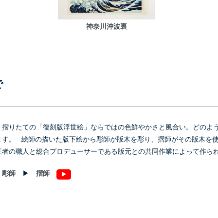
神奈川沖波裏
で
、摺りたての「復刻版浮世絵」ならではの色鮮やかさと風合い。どのよ
ます。 絵師の描いた版下絵から彫師が版木を彫り、摺師がその版木を
三者の職人と総合プロデューサーである版元との共同作業によって作ら
▶
彫師
▶
摺師