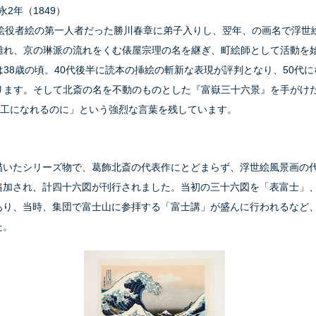
永2年（1849）
顔絵役者絵の第一人者だった勝川春章に弟子入りし、翌年、の画名で浮世
離れ、京の琳派の流れをくむ俵屋宗理の名を継ぎ、町絵師として活動を
38歳の頃。40代後半に読本の挿絵の斬新な表現が評判となり、50代
ります。そして北斎の名を不動のものとした『富嶽三十六景』を手がけた
画工になれるのに」という強烈な言葉を残しています。
描いたシリーズ物で、葛飾北斎の代表作にとどまらず、浮世絵風景画の
追加され、計四十六図が刊行されました。当初の三十六図を「表富士」
あり、当時、集団で富士山に参拝する「富士講」が盛んに行われるなど
た。