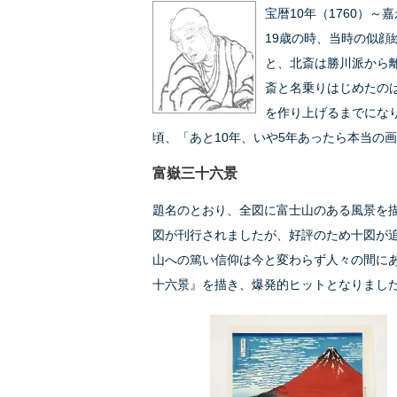
宝暦10年（1760）～嘉
19歳の時、当時の似
と、北斎は勝川派から
斎と名乗りはじめたのは
を作り上げるまでにな
頃、「あと10年、いや5年あったら本当の
富嶽三十六景
題名のとおり、全図に富士山のある風景を
図が刊行されましたが、好評のため十図が
山への篤い信仰は今と変わらず人々の間に
十六景』を描き、爆発的ヒットとなりまし