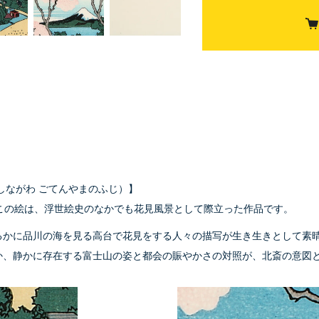
しながわ ごてんやまのふじ）】
この絵は、浮世絵史のなかでも花見風景として際立った作品です。
るかに品川の海を見る高台で花見をする人々の描写が生き生きとして素
か、静かに存在する富士山の姿と都会の賑やかさの対照が、北斎の意図