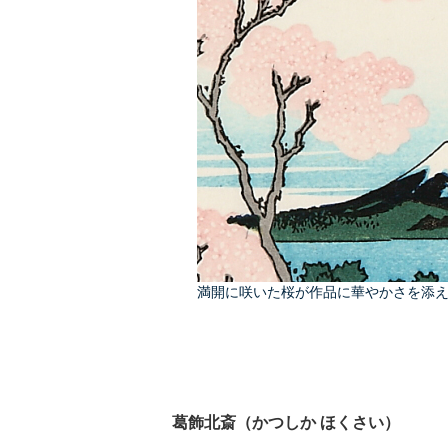
満開に咲いた桜が作品に華やかさを添
葛飾北斎（かつしか ほくさい）