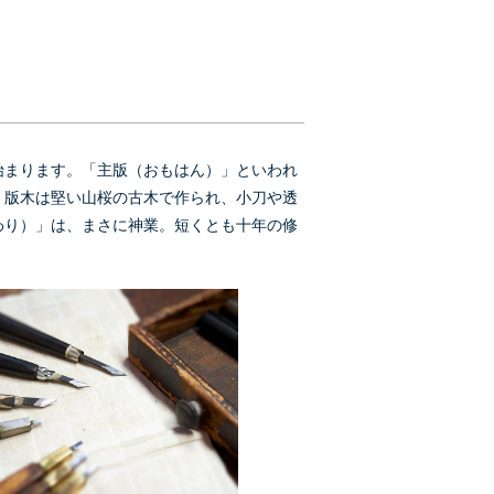
始まります。「主版（おもはん）」といわれ
。版木は堅い山桜の古木で作られ、小刀や透
わり）」は、まさに神業。短くとも十年の修