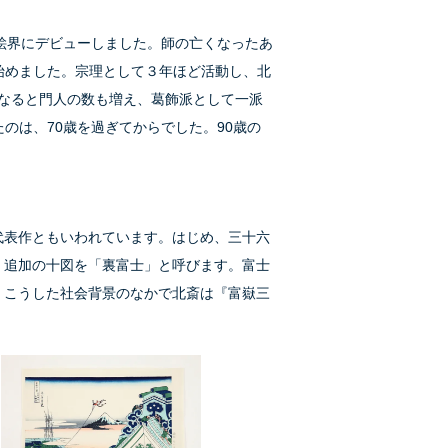
絵界にデビューしました。師の亡くなったあ
始めました。宗理として３年ほど活動し、北
になると門人の数も増え、葛飾派として一派
のは、70歳を過ぎてからでした。90歳の
代表作ともいわれています。はじめ、三十六
、追加の十図を「裏富士」と呼びます。富士
、こうした社会背景のなかで北斎は『富嶽三