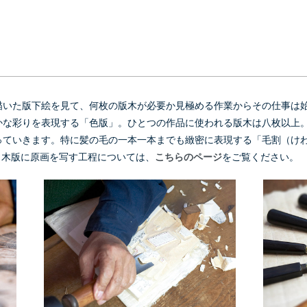
描いた版下絵を見て、何枚の版木が必要か見極める作業からその仕事は
かな彩りを表現する「色版」。ひとつの作品に使われる版木は八枚以上
っていきます。特に髪の毛の一本一本までも緻密に表現する「毛割（け
※木版に原画を写す工程については、
こちらのページ
をご覧ください。