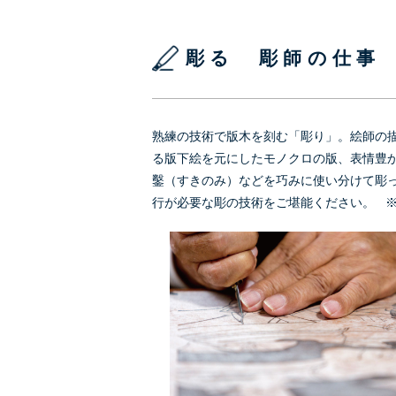
彫る 彫師の仕事
熟練の技術で版木を刻む「彫り」。絵師の
る版下絵を元にしたモノクロの版、表情豊
鑿（すきのみ）などを巧みに使い分けて彫
行が必要な彫の技術をご堪能ください。 