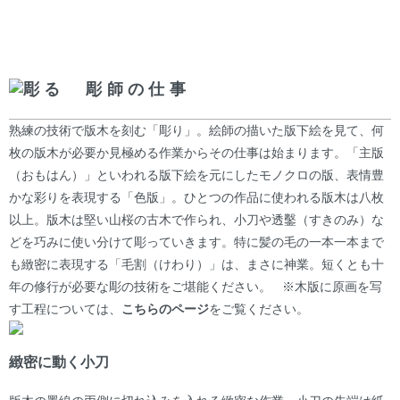
彫る 彫師の仕事
熟練の技術で版木を刻む「彫り」。絵師の描いた版下絵を見て、何
枚の版木が必要か見極める作業からその仕事は始まります。「主版
（おもはん）」といわれる版下絵を元にしたモノクロの版、表情豊
かな彩りを表現する「色版」。ひとつの作品に使われる版木は八枚
以上。版木は堅い山桜の古木で作られ、小刀や透鑿（すきのみ）な
どを巧みに使い分けて彫っていきます。特に髪の毛の一本一本まで
も緻密に表現する「毛割（けわり）」は、まさに神業。短くとも十
年の修行が必要な彫の技術をご堪能ください。 ※木版に原画を写
す工程については、
こちらのページ
をご覧ください。
緻密に動く小刀