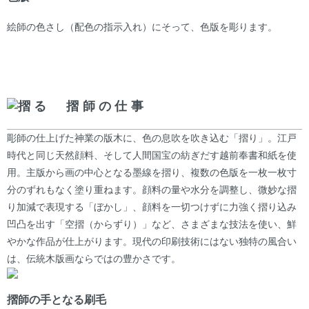
絵師の色さし（配色の指示入れ）にそって、色版を彫ります。
摺る 摺師の仕事
彫師の仕上げた神業の版木に、色の息吹を吹き込む「摺り」。江戸
時代と同じ天然顔料、そして人間国宝の紡ぎだす越前奉書和紙を使
用。主版から画の中心となる墨線を摺り、複数の色版を一枚一枚寸
分のずれもなく塗り重ねます。顔料の量や水分を調整し、微妙な摺
り加減で表現する「ぼかし」、顔料を一切つけずに力強く摺り込み
凹凸を出す「空摺（からずり）」など、さまざまな技法を使い、鮮
やかな作品が仕上がります。現代の印刷技術にはない独特の風合い
は、伝統木版画ならではの豊かさです。
摺師の手となる刷毛