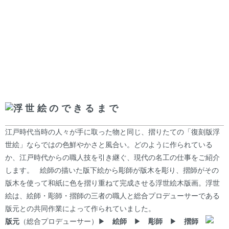
浮世絵のできるまで
江戸時代当時の人々が手に取った物と同じ、摺りたての「復刻版浮
世絵」ならではの色鮮やかさと風合い。どのように作られている
か、江戸時代からの職人技を引き継ぐ、現代の名工の仕事をご紹介
します。 絵師の描いた版下絵から彫師が版木を彫り、摺師がその
版木を使って和紙に色を摺り重ねて完成させる浮世絵木版画。浮世
絵は、絵師・彫師・摺師の三者の職人と総合プロデューサーである
版元との共同作業によって作られていました。
版元
（総合プロデューサー）▶
絵師
▶
彫師
▶
摺師