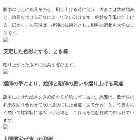
版木のうえに絵具をのせ、刷り上げる時に使う。大きさは数種類あ
り、絵具をつける部分によって使い分けます。絶妙な作風に仕上げ
る「ぼかし」の表現は、摺師の技術とともに刷毛の調整も大切なこ
とです。
安定した色彩にする、とき棒
彫り上がった版木に絵具を運びます。
摺師の手により、絵師と彫師の思いを摺り上げる馬連
版木にのせた絵具をきめ細かく和紙に写し込む。馬連は、数十枚の
和紙を貼り合わせて浅い皿状にした当皮（あてがわ）と、竹皮を細
く裂いて螺旋状に編み上げた縄と、これらを包む竹皮で作られてい
ます。
人間国宝が漉いた和紙