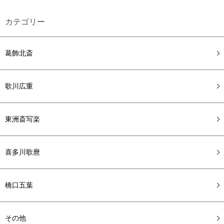
カテゴリー
葛飾北斎
歌川広重
東洲斎写楽
喜多川歌麿
橋口五葉
その他