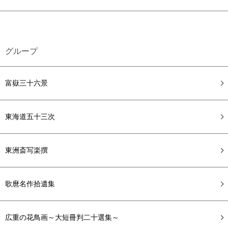
グループ
富嶽三十六景
東海道五十三次
東洲斎写楽撰
歌麿名作拾遺集
広重の花鳥画～大短冊判二十選集～