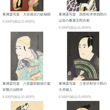
東洲斎写楽 大谷徳次の奴袖助
東洲斎写楽 四世松本幸四郎の
山谷の肴屋五郎兵衛
9,500円(税込10,450円)
9,500円(税込10,450円)
東洲斎写楽 八世森田勘弥の駕
東洲斎写楽 三世沢村宗十郎の
舁鶯の治郎作
大岸蔵人
9,500円(税込10,450円)
9,500円(税込10,450円)