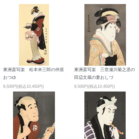
東洲斎写楽 松本米三郎の仲居
東洲斎写楽 三世瀬川菊之丞の
おつゆ
田辺文蔵の妻おしづ
9,500円(税込10,450円)
9,500円(税込10,450円)