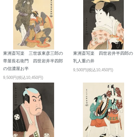
東洲斎写楽 三世坂東彦三郎の
東洲斎写楽 四世岩井半四郎の
帯屋長右衛門 四世岩井半四郎
乳人重の井
の信濃屋お半
9,500円(税込10,450円)
9,500円(税込10,450円)