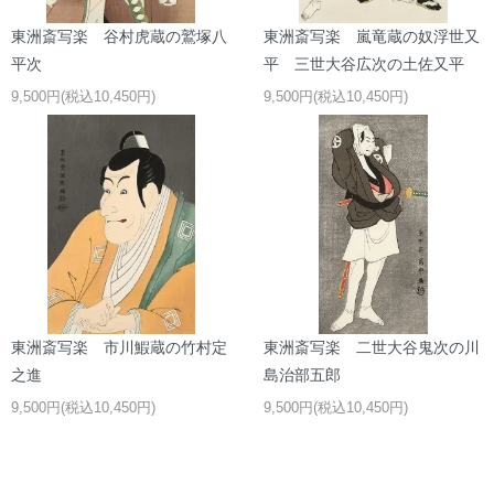
東洲斎写楽 谷村虎蔵の鷲塚八
東洲斎写楽 嵐竜蔵の奴浮世又
平次
平 三世大谷広次の土佐又平
9,500円(税込10,450円)
9,500円(税込10,450円)
東洲斎写楽 市川鰕蔵の竹村定
東洲斎写楽 二世大谷鬼次の川
之進
島治部五郎
9,500円(税込10,450円)
9,500円(税込10,450円)