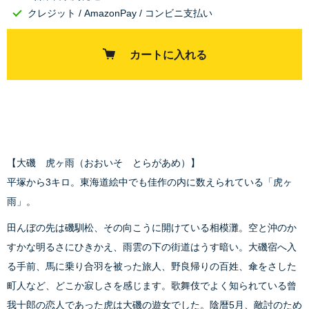
クレジット / AmazonPay / コンビニ支払い
カートに入れる
【大磯 虎ヶ雨（おおいそ とらがあめ）】
平塚から3キロ。東海道絵中でも佳作の内に数えられている「虎ヶ
雨」。
田んぼの先は磯馴松、その向こうに開けている相模灘。空と沖のか
すかな明るさにひきかえ、雨雲の下の街道はうす暗い。大磯宿へ入
る手前、馬に乗り合羽を被った旅人、野良帰りの百姓、傘をさした
町人など、どこか寂しさを感じます。歌舞伎でよく知られている曾
我十郎の恋人であった虎は大磯の遊女でした。陰暦5月、敵討のため