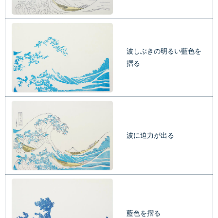
波しぶきの明るい藍色を
摺る
波に迫力が出る
藍色を摺る