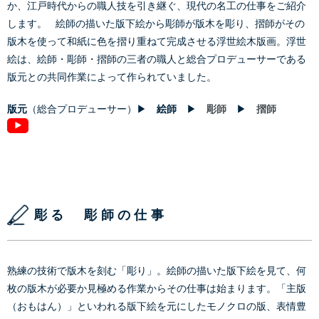
か、江戸時代からの職人技を引き継ぐ、現代の名工の仕事をご紹介
します。 絵師の描いた版下絵から彫師が版木を彫り、摺師がその
版木を使って和紙に色を摺り重ねて完成させる浮世絵木版画。浮世
絵は、絵師・彫師・摺師の三者の職人と総合プロデューサーである
版元との共同作業によって作られていました。
版元
（総合プロデューサー）▶
絵師
▶
彫師
▶
摺師
彫る 彫師の仕事
熟練の技術で版木を刻む「彫り」。絵師の描いた版下絵を見て、何
枚の版木が必要か見極める作業からその仕事は始まります。「主版
（おもはん）」といわれる版下絵を元にしたモノクロの版、表情豊