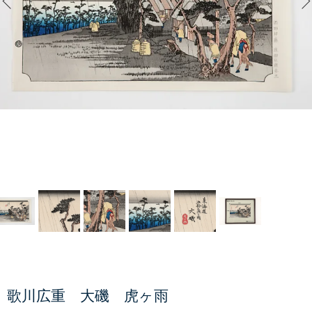
歌川広重 大磯 虎ヶ雨