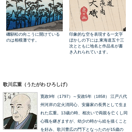
磯馴松の向こうに開けている
印象的な空を表現する一文字
のは相模灘です。
ぼかしの下には,東海道五十三
次とともに地名と作品名が書
き入れられています。
歌川広重（うたがわ ひろしげ）
寛政9年（1797）～安政5年（1858） 江戸八代
州河岸の定火消同心、安藤家の長男として生ま
れた広重。13歳の時、相次いで両親を亡くし同
心職を継ぎますが、幼少の時から絵を描くこと
を好み、歌川豊広の門下となったのが15歳の