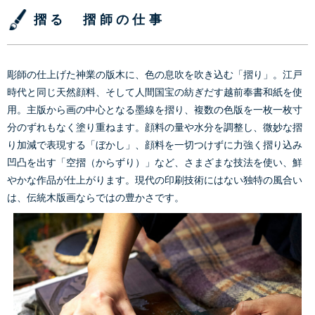
摺る 摺師の仕事
彫師の仕上げた神業の版木に、色の息吹を吹き込む「摺り」。江戸
時代と同じ天然顔料、そして人間国宝の紡ぎだす越前奉書和紙を使
用。主版から画の中心となる墨線を摺り、複数の色版を一枚一枚寸
分のずれもなく塗り重ねます。顔料の量や水分を調整し、微妙な摺
り加減で表現する「ぼかし」、顔料を一切つけずに力強く摺り込み
凹凸を出す「空摺（からずり）」など、さまざまな技法を使い、鮮
やかな作品が仕上がります。現代の印刷技術にはない独特の風合い
は、伝統木版画ならではの豊かさです。