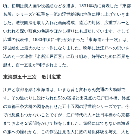
頃。初期は美人画や役者絵などを描き、1831年頃に発表した『東都
名所』シリーズが広重を一流の浮世絵師の地位に押し上げていきま
した。透視図法を取り入れた画面構成、遠近の対比、広重ブルーと
いわれる深い藍色の色調やぼかし摺りにも成功しています。そして
広重の代表作、1833年頃に刊行が始まった『東海道五十三次』は、
浮世絵史上最大のヒット作になりました。晩年には江戸への思いを
込めた一大連作『名所江戸百景』に取り組み、好評のために百景を
越え、百十五図が刊行されました。
東海道五十三次 歌川広重
江戸と京都を結ぶ東海道は、いまも昔も変わらぬ交通の大動脈で
す。その道のりに設けられた53の宿場と出発点の江戸日本橋、終点
の京都三条大橋の図をあわせた五十五図の浮世絵シリーズです。今
では想像もつかないことですが、江戸時代の人々は日本橋から京都
までおよそ２週間をかけて旅をしました。気軽にはできない東海道
の旅への憧れから、この作品は見る人に旅の疑似体験を与え、大ヒ