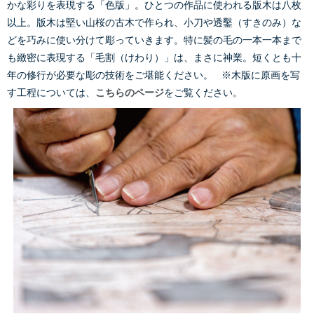
かな彩りを表現する「色版」。ひとつの作品に使われる版木は八枚
以上。版木は堅い山桜の古木で作られ、小刀や透鑿（すきのみ）な
どを巧みに使い分けて彫っていきます。特に髪の毛の一本一本まで
も緻密に表現する「毛割（けわり）」は、まさに神業。短くとも十
年の修行が必要な彫の技術をご堪能ください。 ※木版に原画を写
す工程については、
こちらのページ
をご覧ください。