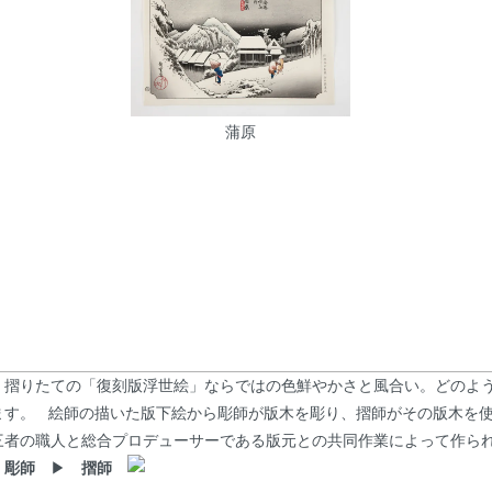
蒲原
、摺りたての「復刻版浮世絵」ならではの色鮮やかさと風合い。どのよ
ます。 絵師の描いた版下絵から彫師が版木を彫り、摺師がその版木を
三者の職人と総合プロデューサーである版元との共同作業によって作ら
▶
彫師
▶
摺師