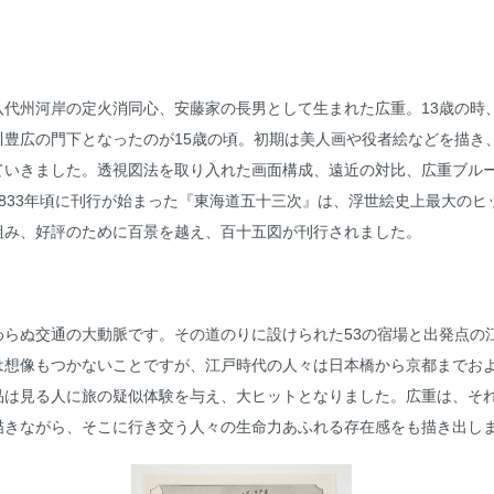
 江戸八代州河岸の定火消同心、安藤家の長男として生まれた広重。13歳の
豊広の門下となったのが15歳の頃。初期は美人画や役者絵などを描き、
ていきました。透視図法を取り入れた画面構成、遠近の対比、広重ブル
833年頃に刊行が始まった『東海道五十三次』は、浮世絵史上最大の
組み、好評のために百景を越え、百十五図が刊行されました。
わらぬ交通の大動脈です。その道のりに設けられた53の宿場と出発点の
は想像もつかないことですが、江戸時代の人々は日本橋から京都までお
品は見る人に旅の疑似体験を与え、大ヒットとなりました。広重は、そ
描きながら、そこに行き交う人々の生命力あふれる存在感をも描き出し