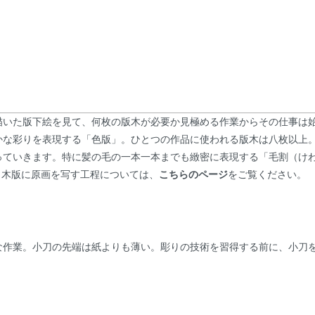
描いた版下絵を見て、何枚の版木が必要か見極める作業からその仕事は
かな彩りを表現する「色版」。ひとつの作品に使われる版木は八枚以上
っていきます。特に髪の毛の一本一本までも緻密に表現する「毛割（け
※木版に原画を写す工程については、
こちらのページ
をご覧ください。
な作業。小刀の先端は紙よりも薄い。彫りの技術を習得する前に、小刀