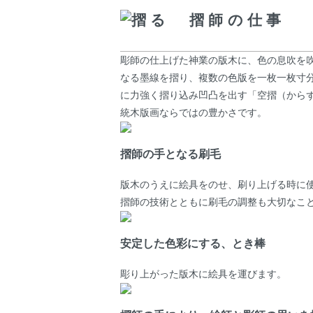
摺る 摺師の仕事
彫師の仕上げた神業の版木に、色の息吹を
なる墨線を摺り、複数の色版を一枚一枚寸
に力強く摺り込み凹凸を出す「空摺（から
統木版画ならではの豊かさです。
摺師の手となる刷毛
版木のうえに絵具をのせ、刷り上げる時に
摺師の技術とともに刷毛の調整も大切なこ
安定した色彩にする、とき棒
彫り上がった版木に絵具を運びます。