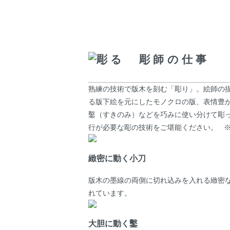
彫る 彫師の仕事
熟練の技術で版木を刻む「彫り」。絵師の
る版下絵を元にしたモノクロの版、表情豊
鑿（すきのみ）などを巧みに使い分けて彫
行が必要な彫の技術をご堪能ください。 
緻密に動く小刀
版木の墨線の両側に切れ込みを入れる緻密
れています。
大胆に動く鑿