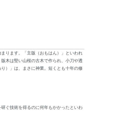
始まります。「主版（おもはん）」といわれ
。版木は堅い山桜の古木で作られ、小刀や透
わり）」は、まさに神業。短くとも十年の修
を研ぐ技術を得るのに何年もかかったといわ