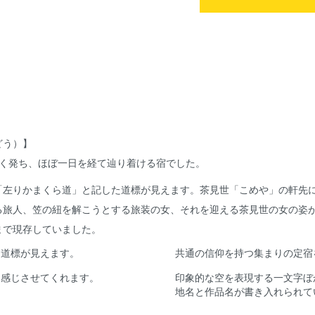
どう）】
早く発ち、ほぼ一日を経て辿り着ける宿でした。
「左りかまくら道」と記した道標が見えます。茶見世「こめや」の軒先
る旅人、笠の紐を解こうとする旅装の女、それを迎える茶見世の女の姿
まで現存していました。
た道標が見えます。
共通の信仰を持つ集まりの定宿
を感じさせてくれます。
印象的な空を表現する一文字ぼ
地名と作品名が書き入れられて