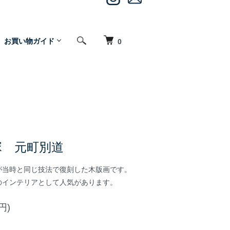
お買い物ガイド
0
塚 元町別道
が当時と同じ技法で復刻した木版画です。
のインテリアとして人気があります。
円)