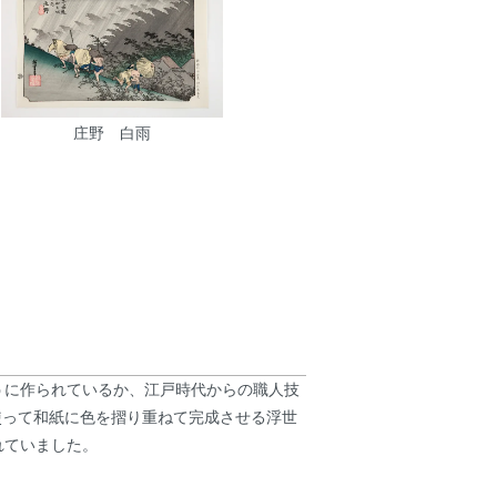
庄野 白雨
うに作られているか、江戸時代からの職人技
使って和紙に色を摺り重ねて完成させる浮世
れていました。