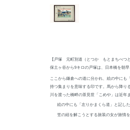
【戸塚 元町別道（とつか もとまちべつ
保土ヶ谷から9キロの戸塚は、日本橋を朝
ここから鎌倉への道に分かれ、絵の中にも
持つ集まりを意味する印です。馬から降り
川を渡った橋畔の茶見世「こめや」は近年
絵の中にも「左りかまくら道」と記し
笠の紐を解こうとする旅装の女が旅情