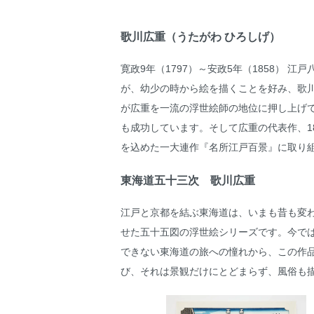
歌川広重（うたがわ ひろしげ）
寛政9年（1797）～安政5年（1858）
が、幼少の時から絵を描くことを好み、歌川
が広重を一流の浮世絵師の地位に押し上げ
も成功しています。そして広重の代表作、1
を込めた一大連作『名所江戸百景』に取り
東海道五十三次 歌川広重
江戸と京都を結ぶ東海道は、いまも昔も変
せた五十五図の浮世絵シリーズです。今で
できない東海道の旅への憧れから、この作
び、それは景観だけにとどまらず、風俗も