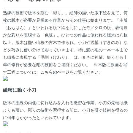
熟練の技術で版木を刻む「彫り」。絵師の描いた版下絵を見て、何
枚の版木が必要か見極める作業からその仕事は始まります。「主版
（おもはん）」といわれる版下絵を元にしたモノクロの版、表情豊
かな彩りを表現する「色版」。ひとつの作品に使われる版木は八枚
以上。版木は堅い山桜の古木で作られ、小刀や透鑿（すきのみ）な
どを巧みに使い分けて彫っていきます。特に髪の毛の一本一本まで
も緻密に表現する「毛割（けわり）」は、まさに神業。短くとも十
年の修行が必要な彫の技術をご堪能ください。 ※木版に原画を写
す工程については、
こちらのページ
をご覧ください。
緻密に動く小刀
版木の墨線の両側に切れ込みを入れる緻密な作業。小刀の先端は紙
よりも薄い。彫りの技術を習得する前に、小刀を研ぐ技術を得るの
に何年もかかったといわれています。