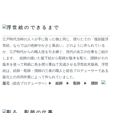
浮世絵のできるまで
江戸時代当時の人々が手に取った物と同じ、摺りたての「復刻版浮
世絵」ならではの色鮮やかさと風合い。どのように作られている
か、江戸時代からの職人技を引き継ぐ、現代の名工の仕事をご紹介
します。 絵師の描いた版下絵から彫師が版木を彫り、摺師がその
版木を使って和紙に色を摺り重ねて完成させる浮世絵木版画。浮世
絵は、絵師・彫師・摺師の三者の職人と総合プロデューサーである
版元との共同作業によって作られていました。
版元
（総合プロデューサー）▶
絵師
▶
彫師
▶
摺師
彫る 彫師の仕事