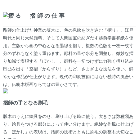
摺る 摺師の仕事
彫師の仕上げた神業の版木に、色の息吹を吹き込む「摺り」。江戸
時代と同じ天然顔料、そして人間国宝の紡ぎだす越前奉書和紙を使
用。主版から画の中心となる墨線を摺り、複数の色版を一枚一枚寸
分のずれもなく塗り重ねます。顔料の量や水分を調整し、微妙な摺
り加減で表現する「ぼかし」、顔料を一切つけずに力強く摺り込み
凹凸を出す「空摺（からずり）」など、さまざまな技法を使い、鮮
やかな作品が仕上がります。現代の印刷技術にはない独特の風合い
は、伝統木版画ならではの豊かさです。
摺師の手となる刷毛
版木のうえに絵具をのせ、刷り上げる時に使う。大きさは数種類あ
り、絵具をつける部分によって使い分けます。絶妙な作風に仕上げ
る「ぼかし」の表現は、摺師の技術とともに刷毛の調整も大切なこ