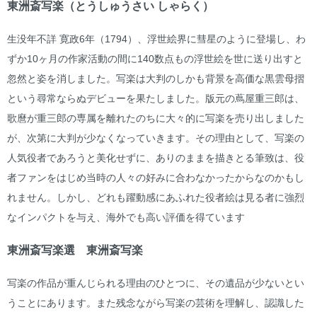
東洲斎写楽（とうしゅうさい しゃらく）
生没年不詳 寛政6年（1794）、浮世絵界に彗星のように登場し、わ
ずか10ヶ月の作家活動の間に140数点もの浮世絵を世に送り出すと
忽然と姿を消しました。写楽は大判のしかも背景を高価な黒雲母摺
という尋常ならぬデビューを果たしました。版元の蔦屋重三郎は、
歌麿が重三郎の専属を離れたのちに大々的に写楽を売り出しました
が、次第に大判が少なくなっていきます。その理由として、写楽の
人気役者であろうと美化せずに、ありのままを描きとる筆致は、役
者ファンをはじめ当時の人々の好みに合わなかったからなのかもし
れません。しかし、どれも躍動感にあふれた役者絵は見る者に強烈
なインパクトを与え、海外でも高い評価を得ています
東洲斎写楽選 東洲斎写楽
写楽の作品が重んじられる理由のひとつに、その遺品が少ないとい
うことにあります。また残念ながら写楽の芸術を理解し、認識した