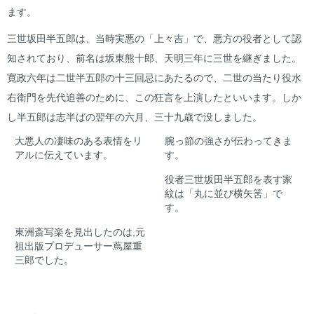
ます。
三世坂田半五郎は、当時実悪の「上々吉」で、悪方の役者として認
知されており、前名は坂東熊十郎、天明三年に三世を継ぎました。
寛政六年は二世半五郎の十三回忌にあたるので、二世の当たり役水
右衛門を先代追善のために、この狂言を上演したといいます。しか
し半五郎は志半ばの翌年の六月、三十九歳で没しました。
大悪人の凄味のある表情をリ
腕っ節の強さが伝わってきま
アルに伝えています。
す。
役者三世坂田半五郎を表す家
紋は「丸に並び横矢筈」で
す。
東洲斎写楽を見出したのは,元
祖出版プロデューサー蔦屋重
三郎でした。