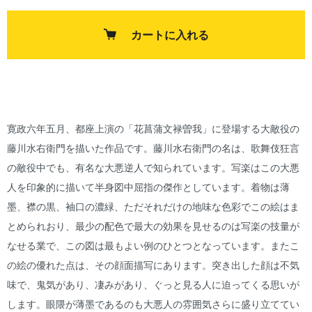
カートに入れる
寛政六年五月、都座上演の「花菖蒲文禄曽我」に登場する大敵役の
藤川水右衛門を描いた作品です。藤川水右衛門の名は、歌舞伎狂言
の敵役中でも、有名な大悪逆人で知られています。写楽はこの大悪
人を印象的に描いて半身図中屈指の傑作としています。着物は薄
墨、襟の黒、袖口の濃緑、ただそれだけの地味な色彩でこの絵はま
とめられおり、最少の配色で最大の効果を見せるのは写楽の技量が
なせる業で、この図は最もよい例のひとつとなっています。またこ
の絵の優れた点は、その顔面描写にあります。突き出した顔は不気
味で、鬼気があり、凄みがあり、ぐっと見る人に迫ってくる思いが
します。眼隈が薄墨であるのも大悪人の雰囲気さらに盛り立ててい