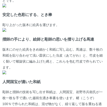
とです。
安定した色彩にする、とき棒
彫り上がった版木に絵具を運びます。
摺師の手により、絵師と彫師の思いを摺り上げる馬連
版木にのせた絵具をきめ細かく和紙に写し込む。馬連は、数十枚の
和紙を貼り合わせて浅い皿状にした当皮（あてがわ）と、竹皮を細
く裂いて螺旋状に編み上げた縄と、これらを包む竹皮で作られてい
ます。
人間国宝が漉いた和紙
彫師と摺師の技術を写し出す和紙は、人間国宝、岩野市兵衛氏が一
枚一枚を手で漉いた越前生漉き奉書を使います。楮（こうぞ）
100％で作られた和紙は、混ぜ物がなく、繰り返して版を重ねる過